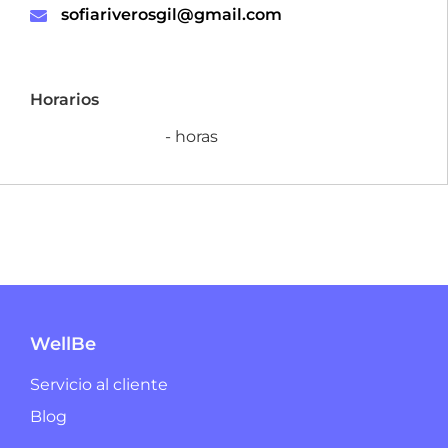
sofiariverosgil@gmail.com
Horarios
- horas
WellBe
Servicio al cliente
Blog