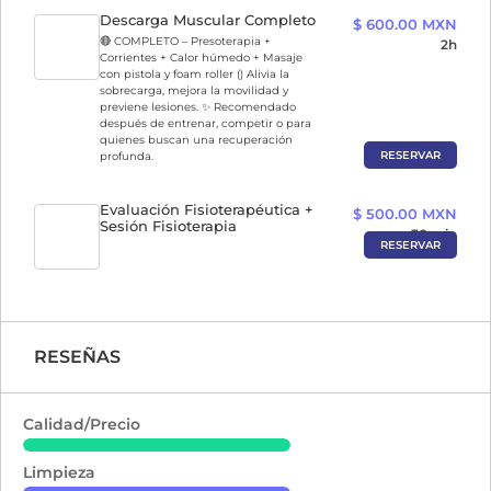
Descarga Muscular Completo
$ 600.00 MXN
🔴 COMPLETO – Presoterapia +
2h
Corrientes + Calor húmedo + Masaje
con pistola y foam roller () Alivia la
sobrecarga, mejora la movilidad y
previene lesiones. ✨ Recomendado
después de entrenar, competir o para
quienes buscan una recuperación
RESERVAR
profunda.
Evaluación Fisioterapéutica +
$ 500.00 MXN
Sesión Fisioterapia
30 min
RESERVAR
RESEÑAS
Calidad/Precio
Limpieza