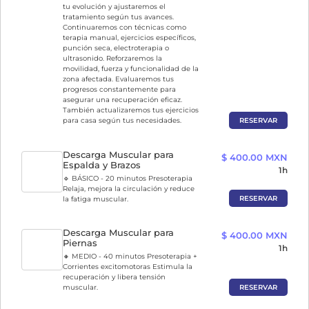
tu evolución y ajustaremos el
tratamiento según tus avances.
Continuaremos con técnicas como
terapia manual, ejercicios específicos,
punción seca, electroterapia o
ultrasonido. Reforzaremos la
movilidad, fuerza y funcionalidad de la
zona afectada. Evaluaremos tus
progresos constantemente para
asegurar una recuperación eficaz.
También actualizaremos tus ejercicios
RESERVAR
para casa según tus necesidades.
Descarga Muscular para
$ 400.00 MXN
Espalda y Brazos
1h
🔹 BÁSICO - 20 minutos Presoterapia
Relaja, mejora la circulación y reduce
RESERVAR
la fatiga muscular.
Descarga Muscular para
$ 400.00 MXN
Piernas
1h
🔸 MEDIO - 40 minutos Presoterapia +
Corrientes excitomotoras Estimula la
recuperación y libera tensión
RESERVAR
muscular.