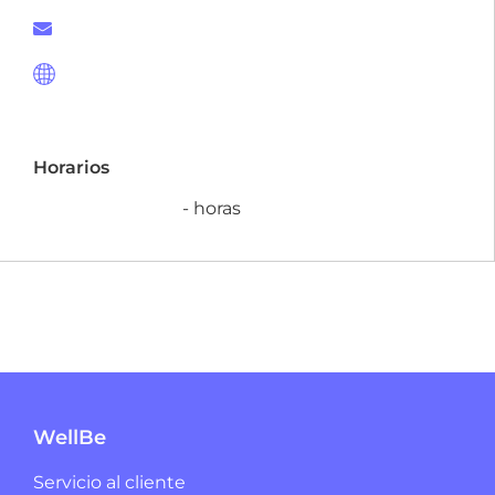
Horarios
- horas
WellBe
Servicio al cliente