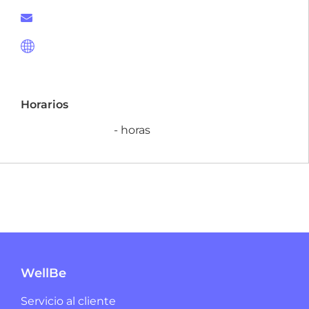
Horarios
- horas
WellBe
Servicio al cliente